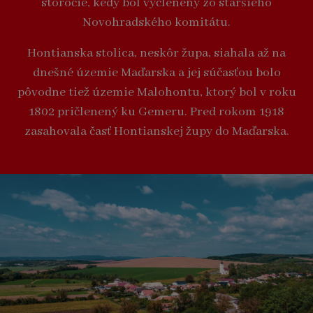
storočie, kedy bol vyčlenený zo staršieho
Novohradského komitátu.
Hontianska stolica, neskôr župa, siahala až na
dnešné územie Maďarska a jej súčasťou bolo
pôvodne tiež územie Malohontu, ktorý bol v roku
1802 pričlenený ku Gemeru. Pred rokom 1918
zasahovala časť Hontianskej župy do Maďarska.