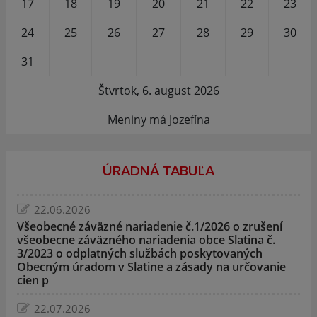
17
18
19
20
21
22
23
24
25
26
27
28
29
30
31
Štvrtok, 6. august 2026
Meniny má Jozefína
ÚRADNÁ TABUĽA
22.06.2026
Všeobecné záväzné nariadenie č.1/2026 o zrušení
všeobecne záväzného nariadenia obce Slatina č.
3/2023 o odplatných službách poskytovaných
Obecným úradom v Slatine a zásady na určovanie
cien p
22.07.2026