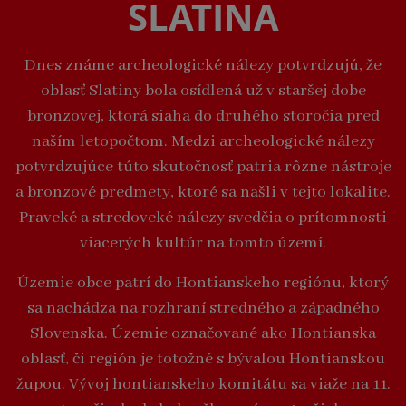
SLATINA
Dnes známe archeologické nálezy potvrdzujú, že
oblasť Slatiny bola osídlená už v staršej dobe
bronzovej, ktorá siaha do druhého storočia pred
naším letopočtom. Medzi archeologické nálezy
potvrdzujúce túto skutočnosť patria rôzne nástroje
a bronzové predmety, ktoré sa našli v tejto lokalite.
Praveké a stredoveké nálezy svedčia o prítomnosti
viacerých kultúr na tomto území.
Územie obce patrí do Hontianskeho regiónu, ktorý
sa nachádza na rozhraní stredného a západného
Slovenska. Územie označované ako Hontianska
oblasť, či región je totožné s bývalou Hontianskou
župou. Vývoj hontianskeho komitátu sa viaže na 11.