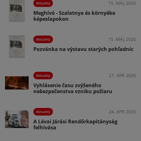
026
15. MÁJ 2026
Aktuality
Meghívó - Szalatnya és környéke
képeslapokon
026
15. MÁJ 2026
Aktuality
Pozvánka na výstavu starých pohľadníc
026
27. APR 2026
Aktuality
Vyhlásenie času zvýšeného
nebezpečenstva vzniku požiaru
026
24. APR 2026
Aktuality
A Lévai Járási Rendőrkapitányság
felhívása