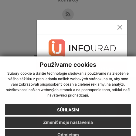
Kontakty
Kontaktné informácie
+421 36 749 13 33
sekretariat@obecslatina.sk
Používame cookies
Súbory cookie a ďalšie technológie sledovania používame na zlepšenie
vášho zážitku z prehliadania našich webových stránok, na to, aby sme
využite možnosť získavania aktuálnych informácií s využitím RSS
,
vám zobrazovali prispôsobený obsah a cielené reklamy, na analýzu
CMS systém (redakčný) systém ECHELON 2,
Mapa stránok
,
web portál
,
návštevnosti našich webových stránok a na pochopenie toho, odkiaľ naši
návštevníci prichádzajú.
webhosting
,
webex.digital, s.r.o.
,
domény
,
registrácia domény
,
spoločnosť webex.digital, s.r.o.
,
technický prevádzkovateľ
SÚHLASÍM
Posledná aktualizácia:
24.07.2026
Zmeniť moje nastavenia
Vytlačiť stránku
|
Vyhlásenie o prístupnosti
Autorské práva
|
Cookies
Odmietam