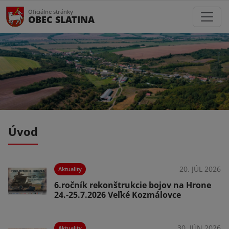
Oficiálne stránky
OBEC SLATINA
Úvod
026
20. JÚL 2026
Aktuality
6.ročník rekonštrukcie bojov na Hrone
24.-25.7.2026 Veľké Kozmálovce
026
30. JÚN 2026
Aktuality