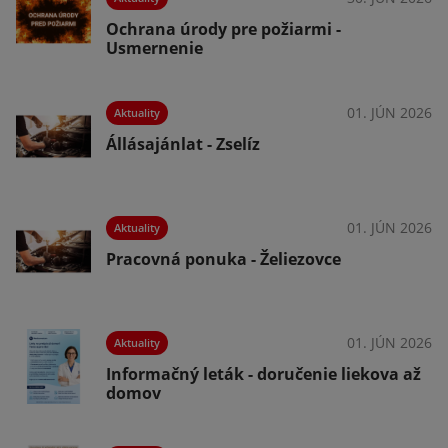
Ochrana úrody pre požiarmi -
Usmernenie
026
01. JÚN 2026
Aktuality
Állásajánlat - Zselíz
026
01. JÚN 2026
Aktuality
Pracovná ponuka - Želiezovce
026
01. JÚN 2026
Aktuality
Informačný leták - doručenie liekova až
domov