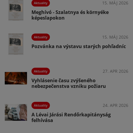
026
15. MÁJ 2026
Aktuality
Meghívó - Szalatnya és környéke
képeslapokon
026
15. MÁJ 2026
Aktuality
Pozvánka na výstavu starých pohľadníc
026
27. APR 2026
Aktuality
Vyhlásenie času zvýšeného
nebezpečenstva vzniku požiaru
026
24. APR 2026
Aktuality
A Lévai Járási Rendőrkapitányság
felhívása