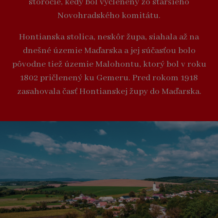
storočie, kedy bol vyčlenený zo staršieho
Novohradského komitátu.
Hontianska stolica, neskôr župa, siahala až na
dnešné územie Maďarska a jej súčasťou bolo
pôvodne tiež územie Malohontu, ktorý bol v roku
1802 pričlenený ku Gemeru. Pred rokom 1918
zasahovala časť Hontianskej župy do Maďarska.