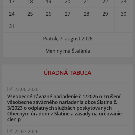
17
18
19
20
21
22
23
24
25
26
27
28
29
30
31
Piatok, 7. august 2026
Meniny má Štefánia
ÚRADNÁ TABUĽA
22.06.2026
Všeobecné záväzné nariadenie č.1/2026 o zrušení
všeobecne záväzného nariadenia obce Slatina č.
3/2023 o odplatných službách poskytovaných
Obecným úradom v Slatine a zásady na určovanie
cien p
22.07.2026