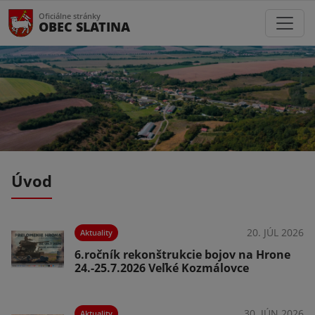
Oficiálne stránky
OBEC SLATINA
Úvod
026
20. JÚL 2026
Aktuality
6.ročník rekonštrukcie bojov na Hrone
24.-25.7.2026 Veľké Kozmálovce
026
30. JÚN 2026
Aktuality