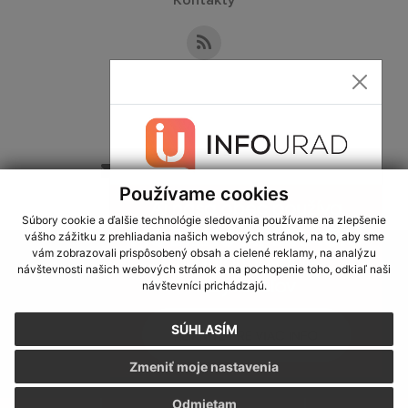
Kontakty
Kontaktné informácie
+421 36 749 13 33
sekretariat@obecslatina.sk
Používame cookies
Súbory cookie a ďalšie technológie sledovania používame na zlepšenie
vášho zážitku z prehliadania našich webových stránok, na to, aby sme
využite možnosť získavania aktuálnych informácií s využitím RSS
,
vám zobrazovali prispôsobený obsah a cielené reklamy, na analýzu
CMS systém (redakčný) systém ECHELON 2,
Mapa stránok
,
web portál
,
návštevnosti našich webových stránok a na pochopenie toho, odkiaľ naši
návštevníci prichádzajú.
webhosting
,
webex.digital, s.r.o.
,
domény
,
registrácia domény
,
spoločnosť webex.digital, s.r.o.
,
technický prevádzkovateľ
SÚHLASÍM
Posledná aktualizácia:
24.07.2026
Zmeniť moje nastavenia
Vytlačiť stránku
|
Vyhlásenie o prístupnosti
Autorské práva
|
Cookies
Odmietam