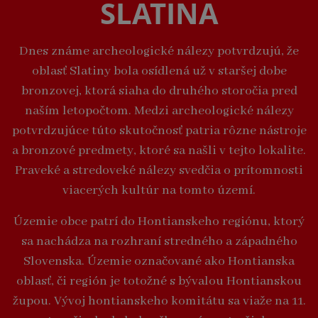
SLATINA
Dnes známe archeologické nálezy potvrdzujú, že
oblasť Slatiny bola osídlená už v staršej dobe
bronzovej, ktorá siaha do druhého storočia pred
naším letopočtom. Medzi archeologické nálezy
potvrdzujúce túto skutočnosť patria rôzne nástroje
a bronzové predmety, ktoré sa našli v tejto lokalite.
Praveké a stredoveké nálezy svedčia o prítomnosti
viacerých kultúr na tomto území.
Územie obce patrí do Hontianskeho regiónu, ktorý
sa nachádza na rozhraní stredného a západného
Slovenska. Územie označované ako Hontianska
oblasť, či región je totožné s bývalou Hontianskou
župou. Vývoj hontianskeho komitátu sa viaže na 11.