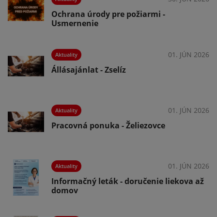
Ochrana úrody pre požiarmi -
Usmernenie
026
01. JÚN 2026
Aktuality
Állásajánlat - Zselíz
026
01. JÚN 2026
Aktuality
Pracovná ponuka - Želiezovce
026
01. JÚN 2026
Aktuality
Informačný leták - doručenie liekova až
domov