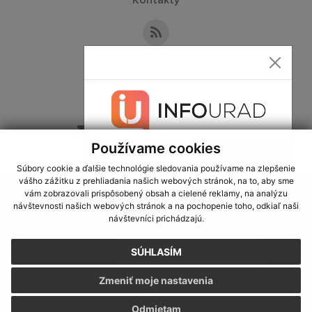
Kontakty
Kontaktné informácie
+421 36 749 13 33
sekretariat@obecslatina.sk
Používame cookies
Súbory cookie a ďalšie technológie sledovania používame na zlepšenie
vášho zážitku z prehliadania našich webových stránok, na to, aby sme
využite možnosť získavania aktuálnych informácií s využitím RSS
,
vám zobrazovali prispôsobený obsah a cielené reklamy, na analýzu
CMS systém (redakčný) systém ECHELON 2,
Mapa stránok
,
web portál
,
návštevnosti našich webových stránok a na pochopenie toho, odkiaľ naši
návštevníci prichádzajú.
webhosting
,
webex.digital, s.r.o.
,
domény
,
registrácia domény
,
spoločnosť webex.digital, s.r.o.
,
technický prevádzkovateľ
SÚHLASÍM
Posledná aktualizácia:
24.07.2026
Zmeniť moje nastavenia
Vytlačiť stránku
|
Vyhlásenie o prístupnosti
Autorské práva
|
Cookies
Odmietam