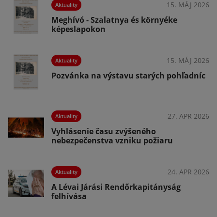
026
15. MÁJ 2026
Aktuality
Meghívó - Szalatnya és környéke
képeslapokon
026
15. MÁJ 2026
Aktuality
Pozvánka na výstavu starých pohľadníc
026
27. APR 2026
Aktuality
Vyhlásenie času zvýšeného
nebezpečenstva vzniku požiaru
026
24. APR 2026
Aktuality
A Lévai Járási Rendőrkapitányság
felhívása