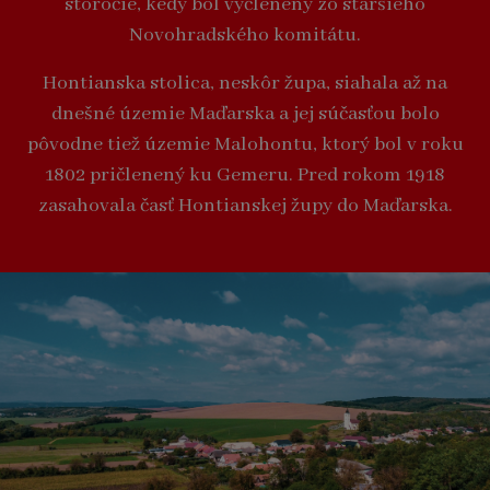
storočie, kedy bol vyčlenený zo staršieho
Novohradského komitátu.
Hontianska stolica, neskôr župa, siahala až na
dnešné územie Maďarska a jej súčasťou bolo
pôvodne tiež územie Malohontu, ktorý bol v roku
1802 pričlenený ku Gemeru. Pred rokom 1918
zasahovala časť Hontianskej župy do Maďarska.