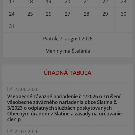
17
18
19
20
21
22
23
24
25
26
27
28
29
30
31
Piatok, 7. august 2026
Meniny má Štefánia
ÚRADNÁ TABUĽA
22.06.2026
Všeobecné záväzné nariadenie č.1/2026 o zrušení
všeobecne záväzného nariadenia obce Slatina č.
3/2023 o odplatných službách poskytovaných
Obecným úradom v Slatine a zásady na určovanie
cien p
22.07.2026