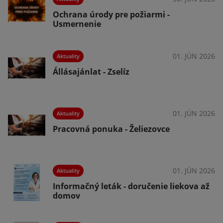
Ochrana úrody pre požiarmi -
Usmernenie
026
01. JÚN 2026
Aktuality
Állásajánlat - Zselíz
026
01. JÚN 2026
Aktuality
Pracovná ponuka - Želiezovce
026
01. JÚN 2026
Aktuality
Informačný leták - doručenie liekova až
domov