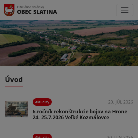
Oficiálne stránky
OBEC SLATINA
Úvod
026
20. JÚL 2026
Aktuality
6.ročník rekonštrukcie bojov na Hrone
24.-25.7.2026 Veľké Kozmálovce
026
30. JÚN 2026
Aktuality