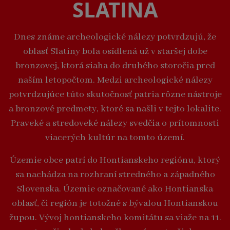
SLATINA
Dnes známe archeologické nálezy potvrdzujú, že
oblasť Slatiny bola osídlená už v staršej dobe
bronzovej, ktorá siaha do druhého storočia pred
naším letopočtom. Medzi archeologické nálezy
potvrdzujúce túto skutočnosť patria rôzne nástroje
a bronzové predmety, ktoré sa našli v tejto lokalite.
Praveké a stredoveké nálezy svedčia o prítomnosti
viacerých kultúr na tomto území.
Územie obce patrí do Hontianskeho regiónu, ktorý
sa nachádza na rozhraní stredného a západného
Slovenska. Územie označované ako Hontianska
oblasť, či región je totožné s bývalou Hontianskou
župou. Vývoj hontianskeho komitátu sa viaže na 11.