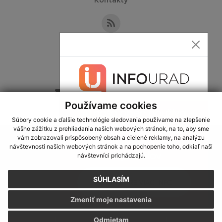
Kontakty
Kontaktné informácie
+421 36 749 13 33
sekretariat@obecslatina.sk
Používame cookies
Súbory cookie a ďalšie technológie sledovania používame na zlepšenie
vášho zážitku z prehliadania našich webových stránok, na to, aby sme
využite možnosť získavania aktuálnych informácií s využitím RSS
,
vám zobrazovali prispôsobený obsah a cielené reklamy, na analýzu
CMS systém (redakčný) systém ECHELON 2,
Mapa stránok
,
web portál
,
návštevnosti našich webových stránok a na pochopenie toho, odkiaľ naši
návštevníci prichádzajú.
webhosting
,
webex.digital, s.r.o.
,
domény
,
registrácia domény
,
spoločnosť webex.digital, s.r.o.
,
technický prevádzkovateľ
SÚHLASÍM
Posledná aktualizácia:
24.07.2026
Zmeniť moje nastavenia
Vytlačiť stránku
|
Vyhlásenie o prístupnosti
Autorské práva
|
Cookies
Odmietam