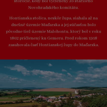
storočie, kedy bol vyčlenený zo staršieho
Novohradského komitátu.
Hontianska stolica, neskôr župa, siahala až na
dnešné územie Maďarska a jej súčasťou bolo
pôvodne tiež územie Malohontu, ktorý bol v roku
1802 pričlenený ku Gemeru. Pred rokom 1918
zasahovala časť Hontianskej župy do Maďarska.