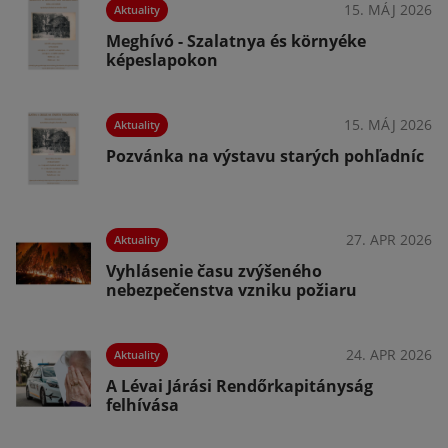
026
15. MÁJ 2026
Aktuality
Meghívó - Szalatnya és környéke
képeslapokon
026
15. MÁJ 2026
Aktuality
Pozvánka na výstavu starých pohľadníc
026
27. APR 2026
Aktuality
Vyhlásenie času zvýšeného
nebezpečenstva vzniku požiaru
026
24. APR 2026
Aktuality
A Lévai Járási Rendőrkapitányság
felhívása