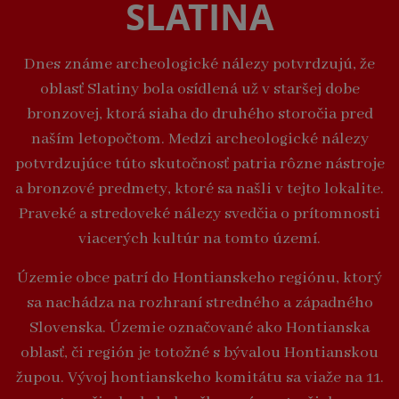
SLATINA
Dnes známe archeologické nálezy potvrdzujú, že
oblasť Slatiny bola osídlená už v staršej dobe
bronzovej, ktorá siaha do druhého storočia pred
naším letopočtom. Medzi archeologické nálezy
potvrdzujúce túto skutočnosť patria rôzne nástroje
a bronzové predmety, ktoré sa našli v tejto lokalite.
Praveké a stredoveké nálezy svedčia o prítomnosti
viacerých kultúr na tomto území.
Územie obce patrí do Hontianskeho regiónu, ktorý
sa nachádza na rozhraní stredného a západného
Slovenska. Územie označované ako Hontianska
oblasť, či región je totožné s bývalou Hontianskou
župou. Vývoj hontianskeho komitátu sa viaže na 11.