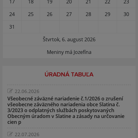
17
18
19
20
21
22
23
24
25
26
27
28
29
30
31
Štvrtok, 6. august 2026
Meniny má Jozefína
ÚRADNÁ TABUĽA
22.06.2026
Všeobecné záväzné nariadenie č.1/2026 o zrušení
všeobecne záväzného nariadenia obce Slatina č.
3/2023 o odplatných službách poskytovaných
Obecným úradom v Slatine a zásady na určovanie
cien p
22.07.2026