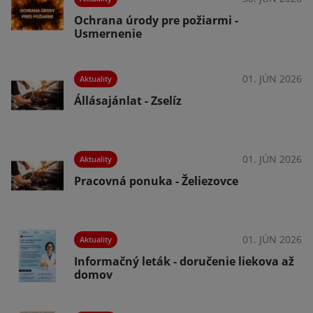
Ochrana úrody pre požiarmi -
Usmernenie
026
01. JÚN 2026
Aktuality
Állásajánlat - Zselíz
026
01. JÚN 2026
Aktuality
Pracovná ponuka - Želiezovce
026
01. JÚN 2026
Aktuality
Informačný leták - doručenie liekova až
domov