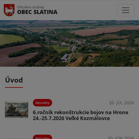
Oficiálne stránky
OBEC SLATINA
Úvod
026
20. JÚL 2026
Aktuality
6.ročník rekonštrukcie bojov na Hrone
24.-25.7.2026 Veľké Kozmálovce
026
30. JÚN 2026
Aktuality