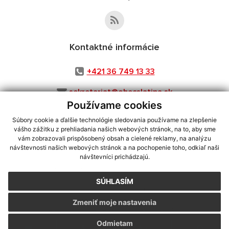
Kontaktné informácie
+421 36 749 13 33
sekretariat@obecslatina.sk
Používame cookies
Súbory cookie a ďalšie technológie sledovania používame na zlepšenie
vášho zážitku z prehliadania našich webových stránok, na to, aby sme
využite možnosť získavania aktuálnych informácií s využitím RSS
,
vám zobrazovali prispôsobený obsah a cielené reklamy, na analýzu
CMS systém (redakčný) systém ECHELON 2,
Mapa stránok
,
web portál
,
návštevnosti našich webových stránok a na pochopenie toho, odkiaľ naši
návštevníci prichádzajú.
webhosting
,
webex.digital, s.r.o.
,
domény
,
registrácia domény
,
spoločnosť webex.digital, s.r.o.
,
technický prevádzkovateľ
SÚHLASÍM
Posledná aktualizácia:
24.07.2026
Zmeniť moje nastavenia
Vytlačiť stránku
|
Vyhlásenie o prístupnosti
Autorské práva
|
Cookies
Odmietam