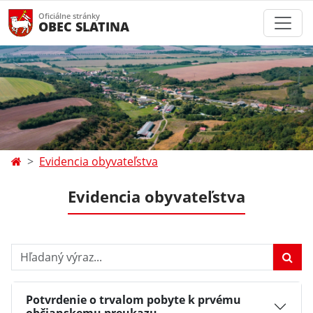
Oficiálne stránky
OBEC SLATINA
Evidencia obyvateľstva
Evidencia obyvateľstva
Hľadaný výraz...
Potvrdenie o trvalom pobyte k prvému