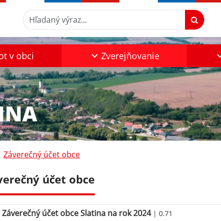
Hľadaný výraz...
ot v obci
Zverejňovanie
INA
Záverečný účet obce
verečný účet obce
Záverečný účet obce Slatina na rok 2024
| 0.71