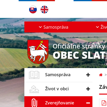
Samospráva
Živ
Oficiálne stránky
OBEC SLAT
Samospráva
Zá
Život v obci
Zverejňovanie