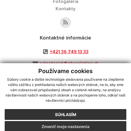
Fotogaléria
Kontakty
Kontaktné informácie
+421 36 749 13 33
sekretariat@obecslatina.sk
Používame cookies
Súbory cookie a ďalšie technológie sledovania používame na zlepšenie
vášho zážitku z prehliadania našich webových stránok, na to, aby sme
využite možnosť získavania aktuálnych informácií s využitím RSS
,
vám zobrazovali prispôsobený obsah a cielené reklamy, na analýzu
CMS systém (redakčný) systém ECHELON 2,
Mapa stránok
,
web portál
,
návštevnosti našich webových stránok a na pochopenie toho, odkiaľ naši
návštevníci prichádzajú.
webhosting
,
webex.digital, s.r.o.
,
domény
,
registrácia domény
,
spoločnosť webex.digital, s.r.o.
,
technický prevádzkovateľ
SÚHLASÍM
Posledná aktualizácia:
24.07.2026
Zmeniť moje nastavenia
Vytlačiť stránku
|
Vyhlásenie o prístupnosti