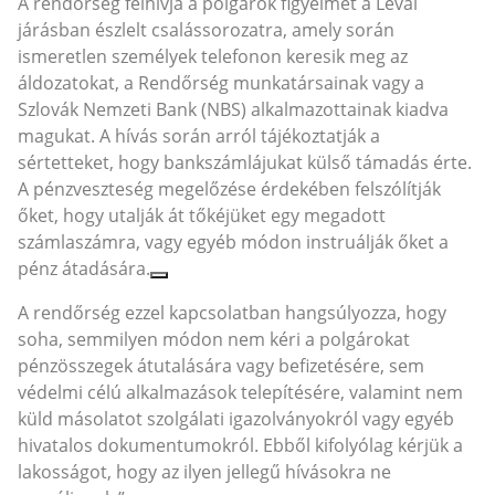
A rendőrség felhívja a polgárok figyelmét a Lévai
járásban észlelt csalássorozatra, amely során
ismeretlen személyek telefonon keresik meg az
áldozatokat, a Rendőrség munkatársainak vagy a
Szlovák Nemzeti Bank (NBS) alkalmazottainak kiadva
magukat. A hívás során arról tájékoztatják a
sértetteket, hogy bankszámlájukat külső támadás érte.
A pénzveszteség megelőzése érdekében felszólítják
őket, hogy utalják át tőkéjüket egy megadott
számlaszámra, vagy egyéb módon instruálják őket a
pénz átadására.
A rendőrség ezzel kapcsolatban hangsúlyozza, hogy
soha, semmilyen módon nem kéri a polgárokat
pénzösszegek átutalására vagy befizetésére, sem
védelmi célú alkalmazások telepítésére, valamint nem
küld másolatot szolgálati igazolványokról vagy egyéb
hivatalos dokumentumokról. Ebből kifolyólag kérjük a
lakosságot, hogy az ilyen jellegű hívásokra ne