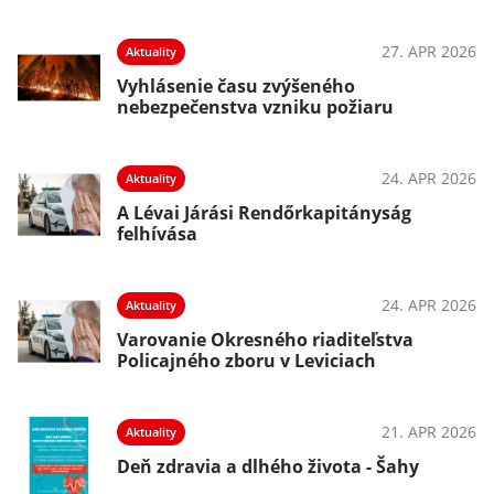
27. APR 2026
Aktuality
Vyhlásenie času zvýšeného
nebezpečenstva vzniku požiaru
24. APR 2026
Aktuality
A Lévai Járási Rendőrkapitányság
felhívása
24. APR 2026
Aktuality
Varovanie Okresného riaditeľstva
Policajného zboru v Leviciach
21. APR 2026
Aktuality
Deň zdravia a dlhého života - Šahy