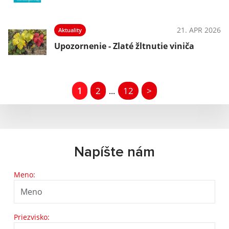
21. APR 2026
Aktuality
Upozornenie - Zlaté žltnutie viniča
1
2
12
>
...
Napíšte nám
Meno:
Priezvisko: