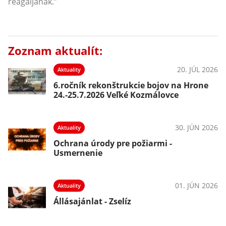
reagáljanak.”
Zoznam aktualít:
20. JÚL 2026
Aktuality
6.ročník rekonštrukcie bojov na Hrone
24.-25.7.2026 Veľké Kozmálovce
30. JÚN 2026
Aktuality
Ochrana úrody pre požiarmi -
Usmernenie
01. JÚN 2026
Aktuality
Állásajánlat - Zselíz