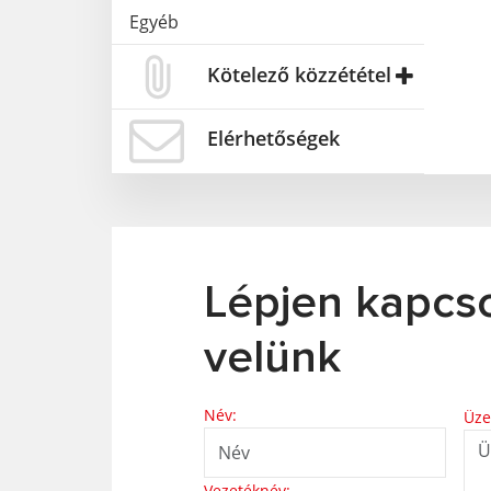
Egyéb
Kötelező közzététel
Elérhetőségek
Lépjen kapcs
velünk
Név:
Üze
Vezetéknév: