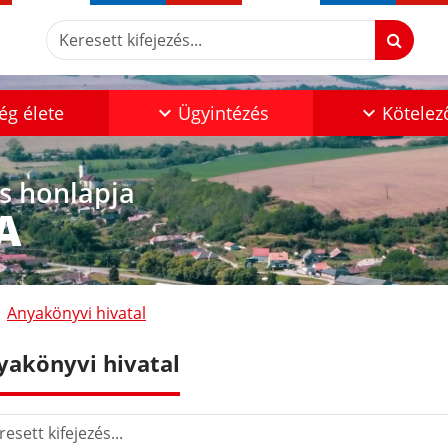
Keresett kifejezés...
ég élete
Ügyintézés
Kötelez
os honlapja
A
Anyakönyvi hivatal
yakönyvi hivatal
sett kifejezés...