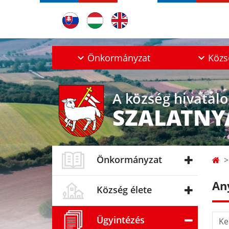
Önkormányzat
Közs
A község hivatal
SZALATNY
Önkormányzat
An
Község élete
Kere
Ügyintézés