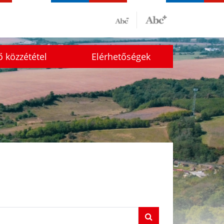
ő közzététel
Elérhetőségek