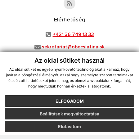
Elérhetőség
+421 36 749 13 33
sekretariat@obecslatina.sk
Az oldal sütiket használ
Az oldal sütiket és egyéb nyomkövető technológiákat alkalmaz, hogy
használja ki a legfrissebb információk követését az RSS funkcióval
,
javítsa a böngészési élményét, azzal hogy személyre szabott tartalmakat
ECHELON 2 CMS rendszer (tartalomkezelő rendszer),
Honlaptérkép
,
és célzott hirdetéseket jelenít meg, és elemzi a weboldalunk forgalmát,
hogy megtudjuk honnan érkeztek a látogatóink.
Internetes portál
,
webhosting
,
webex.digital, s.r.o.
,
Domain-ek
,
Domain
regisztráció
,
spoločnosť webex.digital, s.r.o.
,
Webmester
ELFOGADOM
A legutolsó frissítés időpontja:
24.07.2026
Beállítások megváltoztatása
Nyomtatás
|
Hozzáférési nyilatkozat
Szerzői jogok
|
Cookie-k
Elutasítom