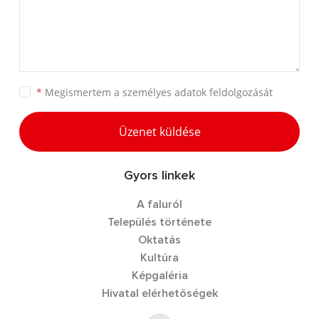
*
Megismertem a
személyes adatok feldolgozását
Üzenet küldése
Gyors linkek
A faluról
Település története
Oktatás
Kultúra
Képgaléria
Hivatal elérhetőségek