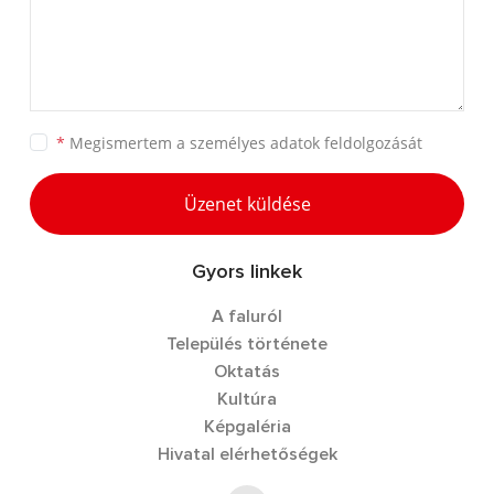
*
Megismertem a
személyes adatok feldolgozását
Üzenet küldése
Gyors linkek
A faluról
Település története
Oktatás
Kultúra
Képgaléria
Hivatal elérhetőségek