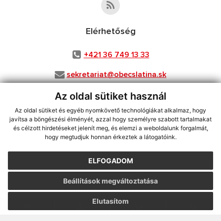
Elérhetőség
+421 36 749 13 33
sekretariat@obecslatina.sk
Az oldal sütiket használ
Az oldal sütiket és egyéb nyomkövető technológiákat alkalmaz, hogy
használja ki a legfrissebb információk követését az RSS funkcióval
,
javítsa a böngészési élményét, azzal hogy személyre szabott tartalmakat
ECHELON 2 CMS rendszer (tartalomkezelő rendszer),
Honlaptérkép
,
és célzott hirdetéseket jelenít meg, és elemzi a weboldalunk forgalmát,
hogy megtudjuk honnan érkeztek a látogatóink.
Internetes portál
,
webhosting
,
webex.digital, s.r.o.
,
Domain-ek
,
Domain
regisztráció
,
spoločnosť webex.digital, s.r.o.
,
Webmester
ELFOGADOM
A legutolsó frissítés időpontja:
24.07.2026
Beállítások megváltoztatása
Nyomtatás
|
Hozzáférési nyilatkozat
Szerzői jogok
|
Cookie-k
Elutasítom