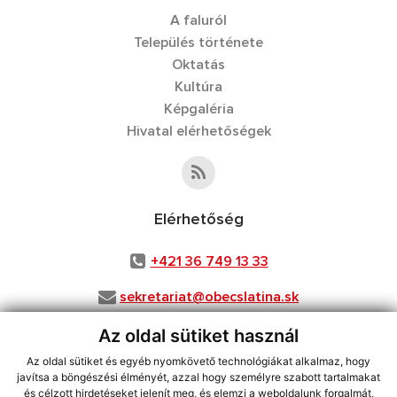
A faluról
Település története
Oktatás
Kultúra
Képgaléria
Hivatal elérhetőségek
Elérhetőség
+421 36 749 13 33
sekretariat@obecslatina.sk
Az oldal sütiket használ
Az oldal sütiket és egyéb nyomkövető technológiákat alkalmaz, hogy
használja ki a legfrissebb információk követését az RSS funkcióval
,
javítsa a böngészési élményét, azzal hogy személyre szabott tartalmakat
ECHELON 2 CMS rendszer (tartalomkezelő rendszer),
Honlaptérkép
,
és célzott hirdetéseket jelenít meg, és elemzi a weboldalunk forgalmát,