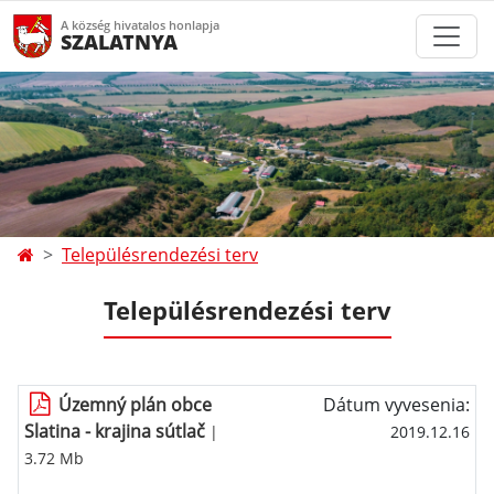
A község hivatalos honlapja
SZALATNYA
Településrendezési terv
Településrendezési terv
Územný plán obce
Dátum vyvesenia:
Slatina - krajina sútlač
|
2019.12.16
3.72 Mb