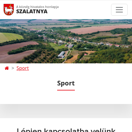
A község hivatalos honlapja
SZALATNYA
Sport
Sport
Lépjen kapcsolatba velünk