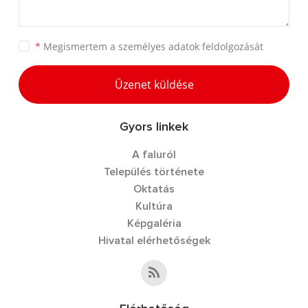
*
Megismertem a
személyes adatok feldolgozását
Üzenet küldése
Gyors linkek
A faluról
Település története
Oktatás
Kultúra
Képgaléria
Hivatal elérhetőségek