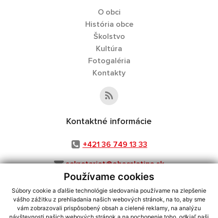
O obci
História obce
Školstvo
Kultúra
Fotogaléria
Kontakty
Kontaktné informácie
+421 36 749 13 33
sekretariat@obecslatina.sk
Používame cookies
Súbory cookie a ďalšie technológie sledovania používame na zlepšenie
vášho zážitku z prehliadania našich webových stránok, na to, aby sme
využite možnosť získavania aktuálnych informácií s využitím RSS
,
vám zobrazovali prispôsobený obsah a cielené reklamy, na analýzu
CMS systém (redakčný) systém ECHELON 2,
Mapa stránok
,
web portál
,
návštevnosti našich webových stránok a na pochopenie toho, odkiaľ naši