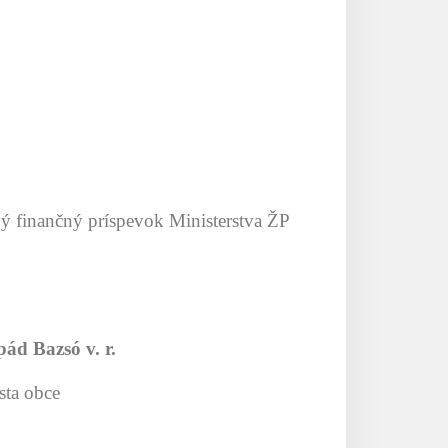
ný finančný príspevok Ministerstva ŽP
pád Bazsó v. r.
osta obce