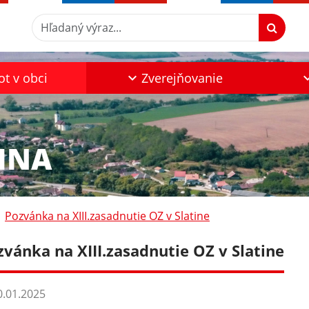
Hľadaný výraz...
ot v obci
Zverejňovanie
INA
Pozvánka na XIII.zasadnutie OZ v Slatine
zvánka na XIII.zasadnutie OZ v Slatine
.01.2025