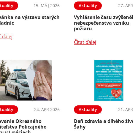
tuality
15. MÁJ 2026
Aktuality
27. APR
vánka na výstavu starých
Vyhlásenie času zvýšen
ľadníc
nebezpečenstva vzniku
požiaru
ť ďalej
Čítať ďalej
tuality
24. APR 2026
Aktuality
21. APR
ovanie Okresného
Deň zdravia a dlhého živ
iteľstva Policajného
Šahy
u v Leviciach