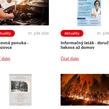
tuality
01. JÚN 2026
Aktuality
01. JÚ
covná ponuka -
Informačný leták - doruč
ezovce
liekova až domov
ť ďalej
Čítať ďalej