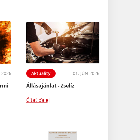
N 2026
Aktuality
01. JÚN 2026
armi
Állásajánlat - Zselíz
Čítať ďalej