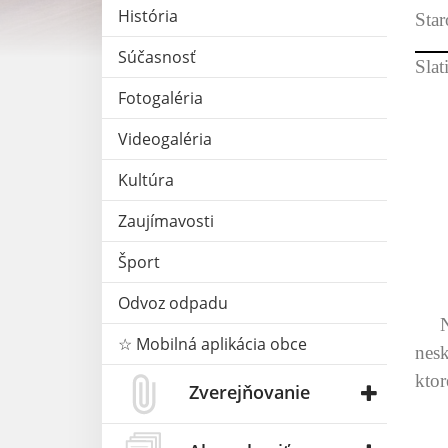
História
Star
Súčasnosť
Sl
Fotogaléria
..
Videogaléria
Kultúra
–
Zaujímavosti
Šport
Odvoz odpadu
Na 
☆ Mobilná aplikácia obce
nes
ktor
Zverejňovanie