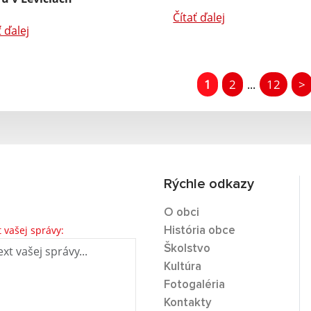
Čítať ďalej
ť ďalej
1
2
12
>
...
Rýchle odkazy
O obci
t vašej správy:
História obce
Školstvo
Kultúra
Fotogaléria
Kontakty