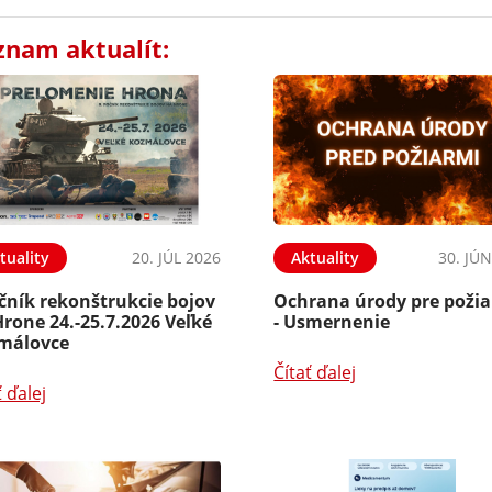
znam aktualít:
tuality
20. JÚL 2026
Aktuality
30. JÚ
čník rekonštrukcie bojov
Ochrana úrody pre poži
rone 24.-25.7.2026 Veľké
- Usmernenie
málovce
Čítať ďalej
ť ďalej