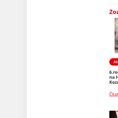
Zo
Ak
6.ro
na H
Koz
Číta