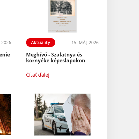
N 2026
Aktuality
15. MÁJ 2026
enie
Meghívó - Szalatnya és
környéke képeslapokon
Čítať ďalej