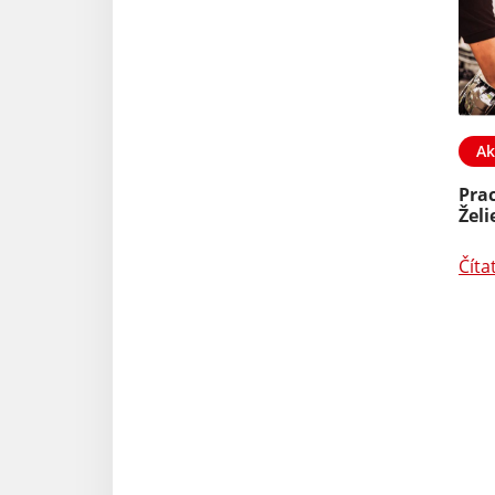
Ak
Pra
Želi
Číta