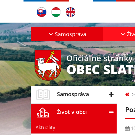
Samospráva
Živ
Oficiálne stránky
OBEC SLAT
Samospráva
Po
Život v obci
Aktuality
10