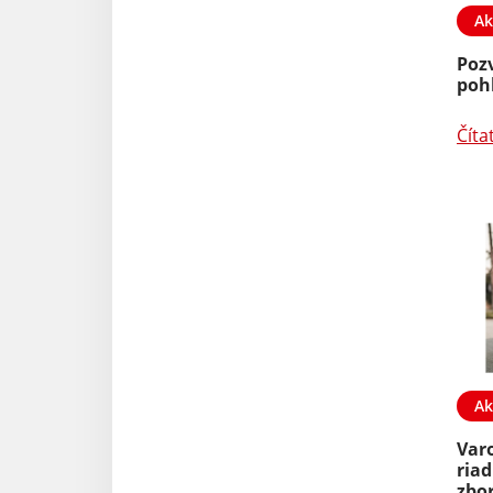
Ak
Poz
poh
Číta
Ak
Var
riad
zbor