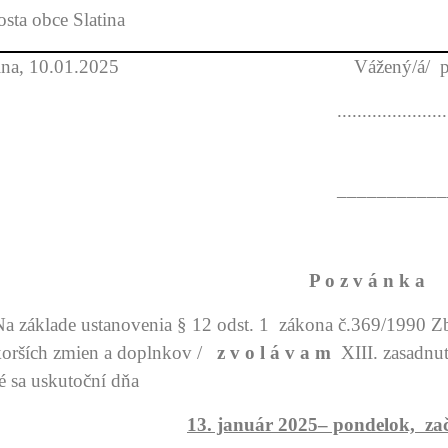
osta obce Slatina
atina, 10.01.2025 Vážený/á/ pá
...................................
–––––––––––––––––
P o z v á n k a
základe ustanovenia § 12 odst. 1 zákona č.369/1990 Zb.
korších zmien a doplnkov /
z v o l á v a m
XIII. zasadnut
é sa uskutoční dňa
13. január 2025– pondelok, zač.