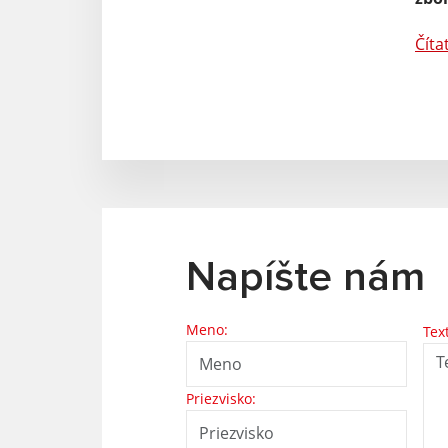
Číta
Napíšte nám
Meno:
Tex
Priezvisko: