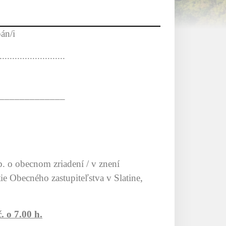
n/i
...........
––––––
 o obecnom zriadení / v znení
ie Obecného zastupiteľstva v Slatine,
 o 7.00 h.