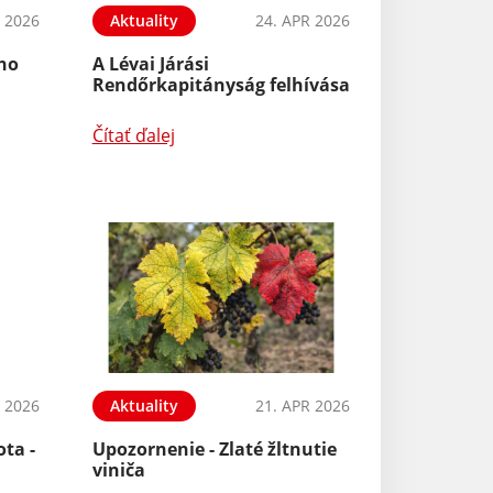
 2026
Aktuality
24. APR 2026
ého
A Lévai Járási
Rendőrkapitányság felhívása
Čítať ďalej
 2026
Aktuality
21. APR 2026
ota -
Upozornenie - Zlaté žltnutie
viniča