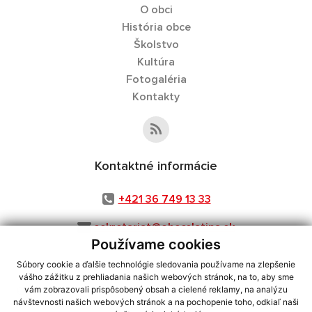
O obci
História obce
Školstvo
Kultúra
Fotogaléria
Kontakty
Kontaktné informácie
+421 36 749 13 33
sekretariat@obecslatina.sk
Používame cookies
Súbory cookie a ďalšie technológie sledovania používame na zlepšenie
vášho zážitku z prehliadania našich webových stránok, na to, aby sme
využite možnosť získavania aktuálnych informácií s využitím RSS
,
vám zobrazovali prispôsobený obsah a cielené reklamy, na analýzu
návštevnosti našich webových stránok a na pochopenie toho, odkiaľ naši
CMS systém (redakčný) systém ECHELON 2,
Mapa stránok
,
web portál
,