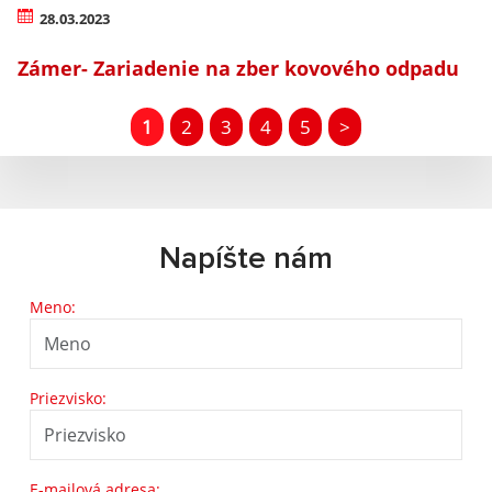
28.03.2023
Zámer- Zariadenie na zber kovového odpadu
1
2
3
4
5
>
Napíšte nám
Meno:
Priezvisko:
E-mailová adresa: