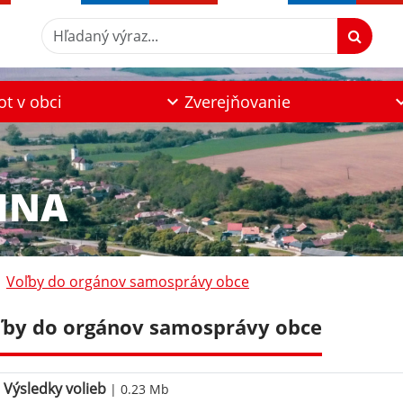
Hľadaný výraz...
ot v obci
Zverejňovanie
INA
Voľby do orgánov samosprávy obce
ľby do orgánov samosprávy obce
Výsledky volieb
| 0.23 Mb