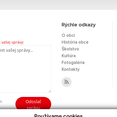
Rýchle odkazy
O obci
t vašej správy:
História obce
Školstvo
Kultúra
Fotogaléria
Kontakty
Odoslať
ím
správu
Používame cookies